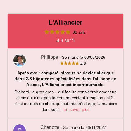
options
peuvent
être
L'Alliancier
choisies
98 avis
sur
4.9 sur 5
la
page
du
Philippe
· Se marie le 08/08/2026
4.8
produit
Après avoir comparé, si vous ne deviez aller que
dans 2-3 bijouteries spécialisées dans l'alliance en
Alsace, L'Alliancier est incontournable.
D'abord, le gros gros + qui facilite considérablement un
choix qui n'est pas forcément évident lorsqu'on est 2,
c'est au-delà du choix qui est très très large, la manière
dont sont...
En savoir plus
Charlotte
· Se marie le 23/11/2027