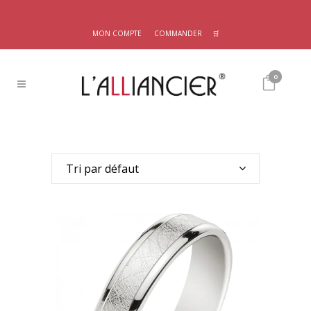
MON COMPTE
COMMANDER
🛒
0
Tri par défaut