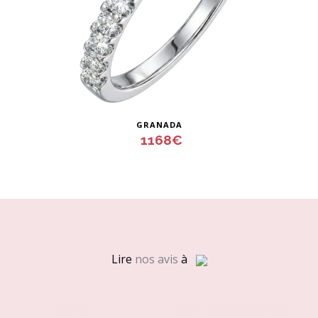
Ce
GRANADA
produit
1168
€
a
plusieurs
variations.
Les
options
peuvent
Lire
nos avis
à
être
choisies
sur