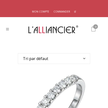
MON COMPTE
COMMANDER
🛒
0
Tri par défaut