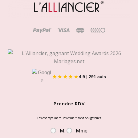
la
page
du
produit
★★★★★
4.9 | 291 avis
Prendre RDV
Les champs marqués d’un
*
sont obligatoires
M.
Mme