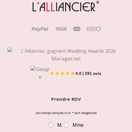
la
page
du
produit
★★★★★
4.9 | 291 avis
Prendre RDV
Les champs marqués d’un
*
sont obligatoires
M.
Mme