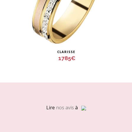
Ce
CLARISSE
produit
1785
€
a
plusieurs
variations.
Les
options
peuvent
Lire
nos avis
à
être
choisies
sur