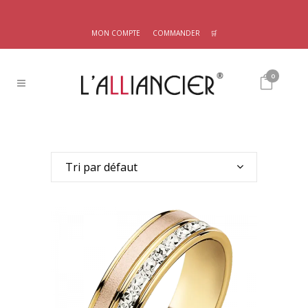
MON COMPTE
COMMANDER
🛒
0
Tri par défaut