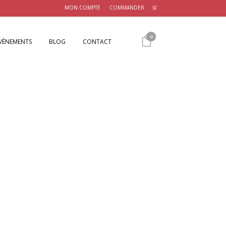
MON COMPTE
COMMANDER
🛒
0
ÉVÈNEMENTS
BLOG
CONTACT