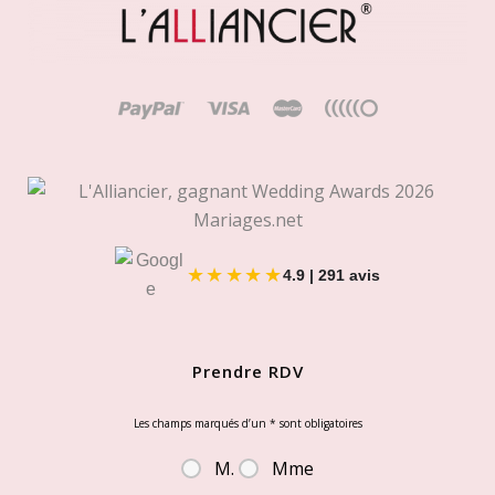
la
page
du
produit
★★★★★
4.9 | 291 avis
Prendre RDV
Les champs marqués d’un
*
sont obligatoires
M.
Mme