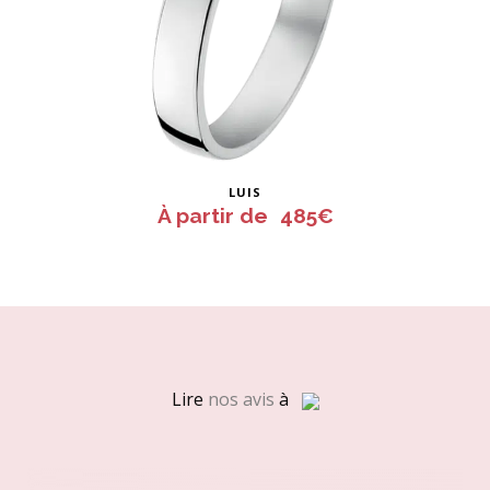
Ce
LUIS
produit
À partir de
485
€
a
plusieurs
variations.
Les
options
peuvent
Lire
nos avis
à
être
choisies
sur