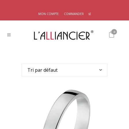
MON COMPTE
COMMANDER
🛒
0
Tri par défaut