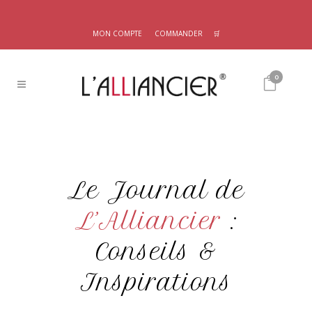
MON COMPTE
COMMANDER
🛒
0
Le Journal de
L’Alliancier
:
Conseils &
Inspirations