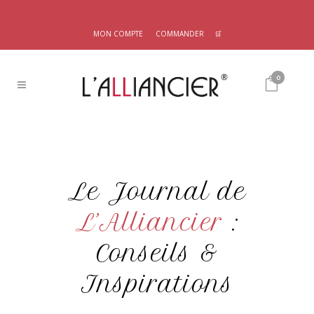
MON COMPTE
COMMANDER
🛒
0
Le Journal de
L’Alliancier
:
Conseils &
Inspirations